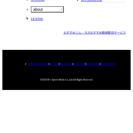
about
LICENSE
おすすめジム・ヨガ
おすすめ動画配信サービス
PRIVACYPOLICY
TERMS
CONTACT
RECRUIT
COMPANY
MISSION
©2026.M-1 Sports Media Co.,Ltd.All Rights Reserved.