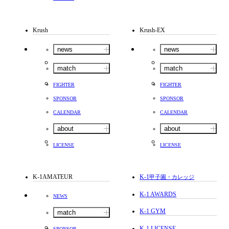
Krush
Krush-EX
news
news
match
match
FIGHTER
FIGHTER
SPONSOR
SPONSOR
CALENDAR
CALENDAR
about
about
LICENSE
LICENSE
K-1AMATEUR
K-1
甲子園・カレッジ
K-1 AWARDS
NEWS
K-1 GYM
match
K-1 LICENSE
SPONSOR