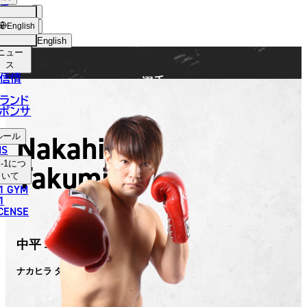
手
FIGHTER
ショッ
English
プ
English
ニュー
日本語
ス
信情
選手
English
ランド
ポンサ
한국어
Nakahira
ルール
中文（简体）
NS
Takumi
-1
につ
中文（繁體）
いて
1 GYM
ไทย
1
ICENSE
العربية
中平 卓見
ナカヒラ タクミ