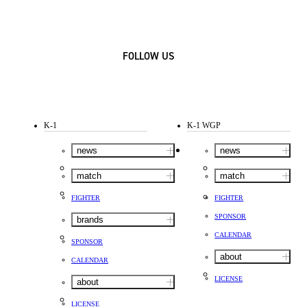
FOLLOW US
K-1
K-1 WGP
news
news
match
match
FIGHTER
FIGHTER
SPONSOR
brands
CALENDAR
SPONSOR
about
CALENDAR
LICENSE
about
LICENSE