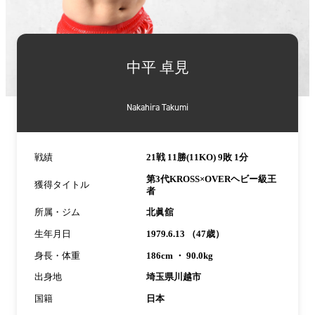
詳
細
中平 卓見
情
報
Nakahira Takumi
戦績
21戦 11勝(11KO) 9敗 1分
第3代KROSS×OVERヘビー級王
獲得タイトル
者
所属・ジム
北眞舘
生年月日
1979.6.13 （47歳）
身長・体重
186cm ・ 90.0kg
出身地
埼玉県川越市
国籍
日本