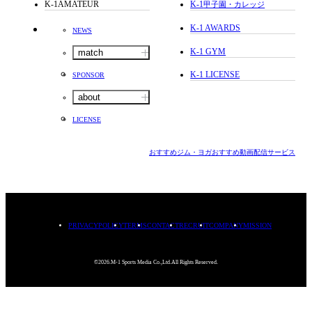
K-1AMATEUR
K-1
甲子園・カレッジ
K-1 AWARDS
NEWS
K-1 GYM
match
K-1 LICENSE
SPONSOR
about
LICENSE
おすすめジム・ヨガ
おすすめ動画配信サービス
PRIVACYPOLICY
TERMS
CONTACT
RECRUIT
COMPANY
MISSION
©2026.M-1 Sports Media Co.,Ltd.All Rights Reserved.