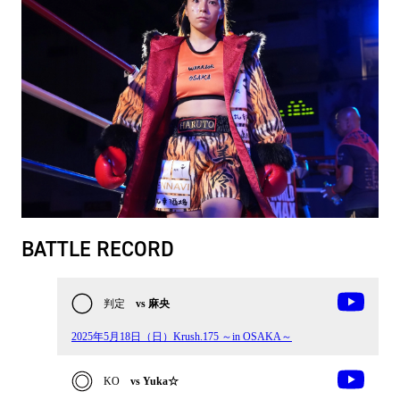
BATTLE RECORD
判定
vs 麻央
2025年5月18日（日）Krush.175 ～in OSAKA～
KO
vs Yuka☆