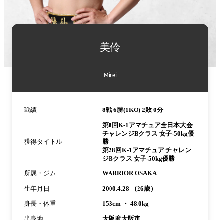
詳
細
美伶
情
報
Mirei
戦績
8戦 6勝(1KO) 2敗 0分
第8回K-1アマチュア全日本大会
チャレンジBクラス 女子-50kg優
獲得タイトル
勝
第28回K-1アマチュア チャレン
ジBクラス 女子-50kg優勝
所属・ジム
WARRIOR OSAKA
生年月日
2000.4.28 （26歳）
身長・体重
153cm ・ 48.0kg
出身地
大阪府大阪市