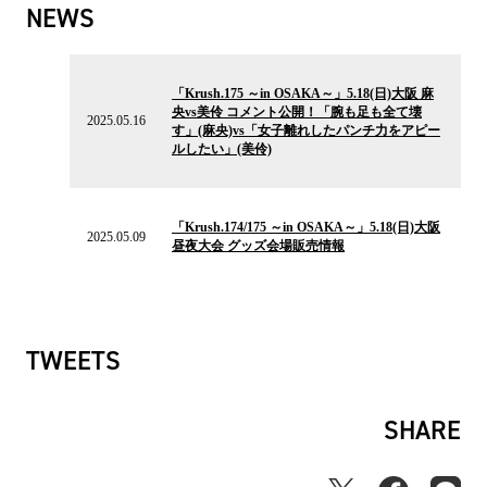
NEWS
2025.05.16
の
「Krush.175 ～in OSAKA～」5.18(日)大阪 麻
ニ
央vs美伶 コメント公開！「腕も足も全て壊
ュ
2025.05.16
す」(麻央)vs「女子離れしたパンチ力をアピー
ー
ルしたい」(美伶)
ス
2025.05.09
の
「Krush.174/175 ～in OSAKA～」5.18(日)大阪
ニ
2025.05.09
昼夜大会 グッズ会場販売情報
ュ
ー
ス
TWEETS
SHARE