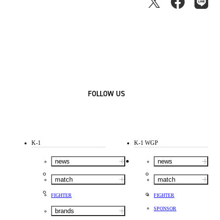
FOLLOW US
K-1
K-1 WGP
news
news
match
match
FIGHTER
FIGHTER
SPONSOR
brands