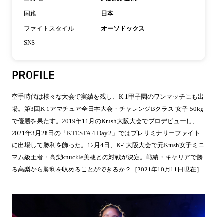
国籍
日本
ファイトスタイル
オーソドックス
SNS
PROFILE
空手時代は様々な大会で実績を残し、K-1甲子園のワンマッチにも出
場。第8回K-1アマチュア全日本大会・チャレンジBクラス 女子-50kg
で優勝を果たす。2019年11月のKrush大阪大会でプロデビューし、
2021年3月28日の「K'FESTA.4 Day.2」ではプレリミナリーファイト
に出場して勝利を飾った。12月4日、K-1大阪大会で元Krush女子ミニ
マム級王者・高梨knuckle美穂との対戦が決定。戦績・キャリアで勝
る高梨から勝利を収めることができるか？［2021年10月11日現在］