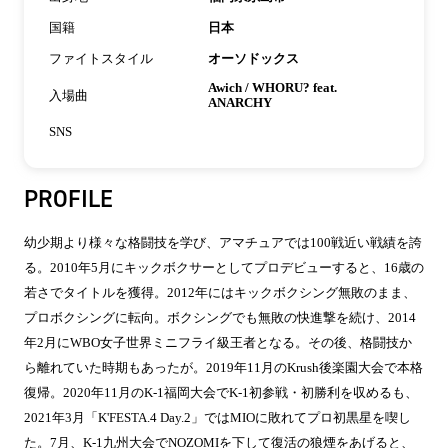
国籍
日本
ファイトスタイル
オーソドックス
Awich / WHORU? feat.
入場曲
ANARCHY
SNS
PROFILE
幼少期より様々な格闘技を学び、アマチュアでは100戦近い戦績を誇
る。2010年5月にキックボクサーとしてプロデビューすると、16歳の
若さでタイトルを獲得。2012年にはキックボクシング無敗のまま、
プロボクシングに転向。ボクシングでも無敗の快進撃を続け、2014
年2月にWBO女子世界ミニフライ級王者となる。その後、格闘技か
ら離れていた時期もあったが。2019年11月のKrush後楽園大会で本格
復帰。2020年11月のK-1福岡大会でK-1初参戦・初勝利を収めるも、
2021年3月「K'FESTA.4 Day.2」ではMIOに敗れてプロ初黒星を喫し
た。7月、K-1九州大会でNOZOMIを下して復活の狼煙をあげると、