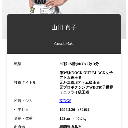
詳
細
山田 真子
情
報
Yamada Mako
戦績
20戦 15勝(0KO) 2敗 3分
第3代KNOCK OUT-BLACK女子
アトム級王者
獲得タイトル
元J-GIRLSアトム級王者
元プロボクシングWBO女子世界
ミニフライ級王者
所属・ジム
KINGS
生年月日
1994.5.26 （32歳）
身長・体重
153cm ・ 45.0kg
出身地
福岡県糸島市