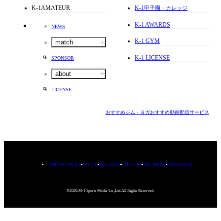
K-1AMATEUR
K-1
甲子園・カレッジ
K-1 AWARDS
NEWS
K-1 GYM
match
K-1 LICENSE
SPONSOR
about
LICENSE
おすすめジム・ヨガ
おすすめ動画配信サービス
PRIVACYPOLICY
TERMS
CONTACT
RECRUIT
COMPANY
MISSION
©2026.M-1 Sports Media Co.,Ltd.All Rights Reserved.