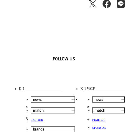
FOLLOW US
K-1
K-1 WGP
news
news
match
match
FIGHTER
FIGHTER
SPONSOR
brands