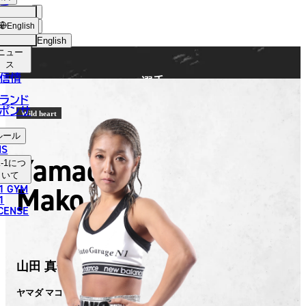
手
FIGHTER
ショッ
English
プ
English
ニュー
日本語
ス
信情
選手
English
ランド
ポンサ
한국어
Wild heart
ルール
中文（简体）
NS
Yamada
-1
につ
中文（繁體）
いて
Mako
1 GYM
ไทย
1
ICENSE
العربية
山田 真子
ヤマダ マコ