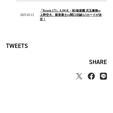
ス
2025.03.13
の
「Krush.173」4.29(火・祝)後楽園 児玉兼慎vs
ニ
2025.03.13
上野空大、新美貴士vs関口功誠ら5カードが決
ュ
定！
ー
ス
TWEETS
SHARE