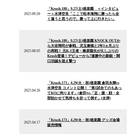
の
「Krush.180」9.27(土)後楽園 ＜インタビュ
ニ
2025.09.20
ー＞水津空良「ここで松本海翔に勝ったら全
ュ
く違うと思うので。勝って上に行きたい」
ー
ス
2025.08.05
の
「Krush.180」9.27(土)後楽園 KNOCK OUTか
ニ
ら大谷翔司が参戦、児玉兼慎と2年3ヵ月ぶり
ュ
2025.08.05
の再戦！ 元K-1王者・椿原龍矢が久しぶりの
ー
Krush登場！デビューから7連勝中の新鋭・関
ス
口功誠を迎え撃つ
2025.04.26
の
「Krush.173」4.29(火・祝)後楽園 倉田永輝vs
ニ
水津空良 コメント公開！「第1試合てのもあっ
ュ
2025.04.26
てKOに拘ります」(倉田)vs「足・腹・顔・全
ー
部効かせて気持ちを折って倒す」(水津)
ス
2025.04.17
の
「Krush.173」4.29(火・祝)後楽園 グッズ会場
ニ
2025.04.17
販売情報
ュ
ー