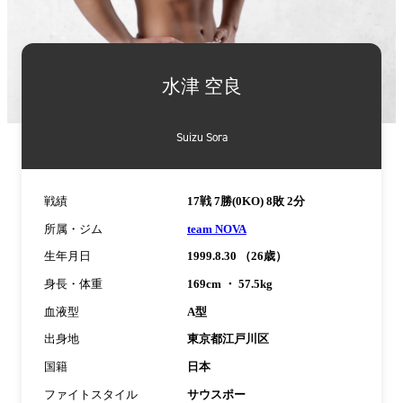
詳
細
水津 空良
情
報
Suizu Sora
戦績
17戦 7勝(0KO) 8敗 2分
所属・ジム
team NOVA
生年月日
1999.8.30 （26歳）
身長・体重
169cm ・ 57.5kg
血液型
A型
出身地
東京都江戸川区
国籍
日本
ファイトスタイル
サウスポー