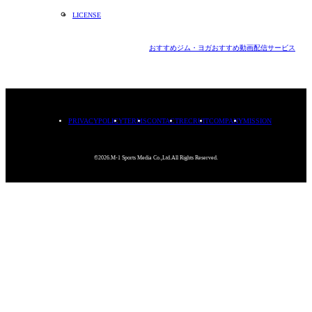
LICENSE
おすすめジム・ヨガ
おすすめ動画配信サービス
PRIVACYPOLICY
TERMS
CONTACT
RECRUIT
COMPANY
MISSION
©2026.M-1 Sports Media Co.,Ltd.All Rights Reserved.