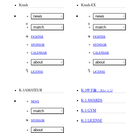
Krush
Krush-EX
news
news
match
match
FIGHTER
FIGHTER
SPONSOR
SPONSOR
CALENDAR
CALENDAR
about
about
LICENSE
LICENSE
K-1AMATEUR
K-1
甲子園・カレッジ
K-1 AWARDS
NEWS
K-1 GYM
match
K-1 LICENSE
SPONSOR
about