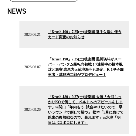
NEWS
2026.06.21
の
「Krush.190」7.25(土)後楽園 選手欠場に伴う
ニ
2026.06.21
カード変更のお知らせ
ュ
ー
ス
2026.06.07
の
「Krush.190」7.25(土)後楽園 黒川瑛斗がスー
ニ
パー・バンタム級転向初戦！7連勝中の橋本楓
ュ
2026.06.07
汰と激突 岩尾力vs菊地海斗も決定、K-1甲子園
ー
王者・草野浩二郎がプロデビュー！
ス
2025.09.26
の
「Krush.180」9.27(土)後楽園 大脇「今回しっ
ニ
かりKOで倒して、ベルトへのアピールをしま
ュ
す」vs関口「年内もう1試合やりたいので、早
ー
2025.09.26
いラウンドで倒して勝つ」 松本「5月に負けて
ス
以来の復帰戦なので、暴れます」vs水津「明
日はボコボコにします」
2025.09.20