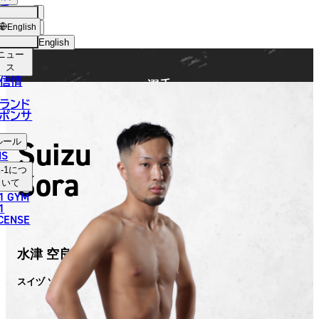
手
FIGHTER
ショッ
English
プ
English
ニュー
日本語
ス
信情
選手
English
ランド
ポンサ
한국어
Suizu
ルール
中文（简体）
NS
Sora
-1
につ
中文（繁體）
いて
1 GYM
ไทย
1
ICENSE
العربية
水津 空良
スイヅ ソラ