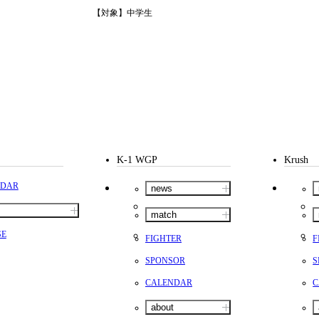
【対象】中学生
K-1 WGP
Krush
NDAR
news
match
SE
FIGHTER
F
SPONSOR
S
CALENDAR
C
about