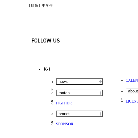
TikTok(JP)
LINE(JP)
【対象】中学生
Youtube(JP)
Facebook(JP)
X(En)
Instagram(EN)
Youtube(EN)
Podcast(EN)
FOLLOW US
weibo(CH)
K-1
CALE
news
about
match
LICEN
FIGHTER
brands
SPONSOR