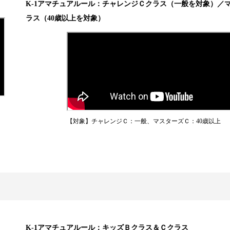
K-1アマチュアルール：チャレンジＣクラス（一般を対象）／
ラス（40歳以上を対象）
K-1
アマチュ
K-
アマチュ
1
の仕組み
【対象】チャレンジＣ：一般、マスターズＣ：40歳以上
全日本大会へ
条件
プロへの昇格
アマチュア公
とは
K-1アマチュ
ジムの目的
公認手続きの
試合日程
K-1アマチュアルール：キッズＢクラス＆Ｃクラス