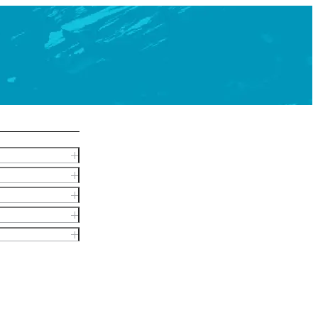
ム
出身プロ選手
K-1ジム