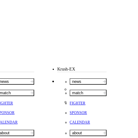
Krush-EX
news
news
match
match
IGHTER
FIGHTER
PONSOR
SPONSOR
ALENDAR
CALENDAR
about
about