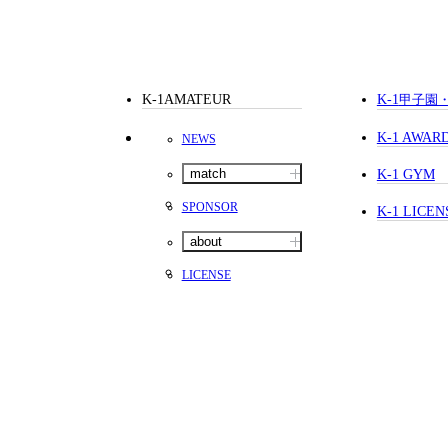
K-1AMATEUR
K-1
甲子園
K-1 AWAR
NEWS
match
K-1 GYM
SPONSOR
K-1 LICEN
about
LICENSE