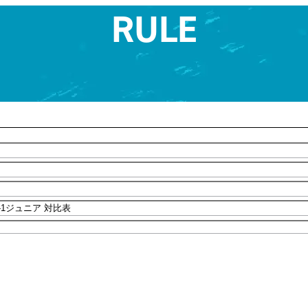
RULE
アマチュア
K-1甲子園
K-1 AWARDS
K-1 GYM
K-1 LICENSE
ポンサー
K-1アマチュア公認ジ
ルール
K-1アマチュアとは
よくある質問
ルール
K-1ジュニア 対比表