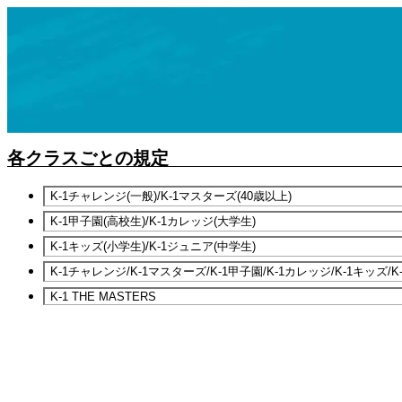
ALL
K-1 WORLD GP
Krush
Krush-EX
K-1
K-
ニュース
K-1アマチュア公式
ス
X
試合
1
English
ア
マ
チ
各クラスごとの規定
ュ
K-1チャレンジ(一般)/K-1マスターズ(40歳以上)
ア
K-1甲子園(高校生)/K-1カレッジ(大学生)
K-1キッズ(小学生)/K-1ジュニア(中学生)
K-1チャレンジ/K-1マスターズ/K-1甲子園/K-1カレッジ/K-1キッズ/
K-1 THE MASTERS